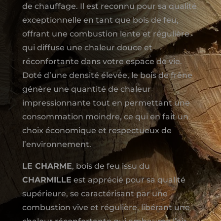
de chauffage. Il est reconnu pour sa qualité
exceptionnelle en tant que bois de feu,
offrant une combustion lente et régulière
qui diffuse une chaleur douce et
réconfortante dans votre espace de vie.
Doté d’une densité élevée, le bois de frêne
génère une quantité de chaleur
impressionnante tout en permettant une
consommation moindre, ce qui en fait un
choix économique et respectueux de
l’environnement.
LE CHARME
, bois de feu issu du
CHARMILLE
est apprécié pour sa qualité
supérieure, se caractérisant par une
combustion vive et régulière, libérant une