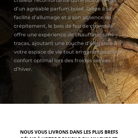
chaleur réconfortante qui embaume l’air
d’un agréable parfum boisé. Grâce à sa
facilité d’allumage et à son absence de
crépitement, le bois de feu de charmille
offre une expérience de chauffage sans
tracas, ajoutant une touche d’élégance à
votre espace de vie tout en garantissant un
confort optimal lors des froides soirées
d’hiver.
NOUS VOUS LIVRONS DANS LES PLUS BREFS